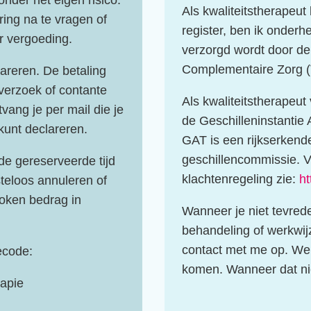
nder het eigen risico.
Als kwaliteitstherapeu
ering na te vragen of
register, ben ik onderhe
r vergoeding.
verzorgd wordt door de
Complementaire Zorg 
lareren. De betaling
verzoek of contante
Als kwaliteitstherapeut
vang je per mail die je
de Geschilleninstantie
kunt declareren.
GAT is een rijkserkend
geschillencommissie. V
 de gereserveerde tijd
klachtenregeling zie:
ht
steloos annuleren of
roken bedrag in
Wanneer je niet tevrede
behandeling of werkwij
contact met me op. We 
ecode:
komen. Wanneer dat niet
apie