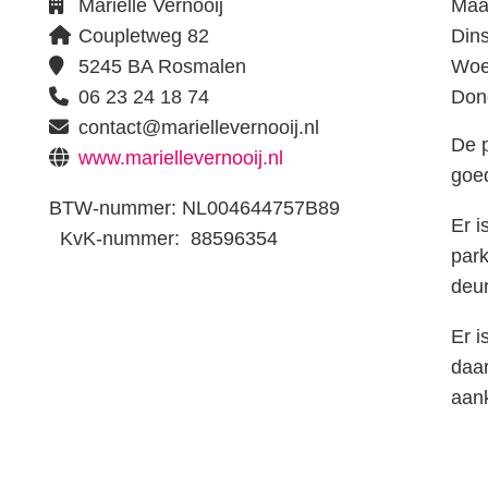
Marielle Vernooij
Maa
Coupletweg 82
Din
5245 BA Rosmalen
Woe
06 23 24 18 74
Don
contact@mariellevernooij.nl
De p
www.mariellevernooij.nl
goe
BTW-nummer: NL004644757B89
Er i
KvK-nummer: 88596354
par
deur
Er i
daar
aan