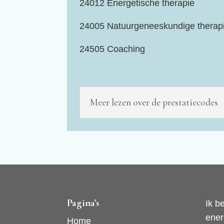
24012 Energetische therapie
24005 Natuurgeneeskundige therap
24505 Coaching
Meer lezen over de prestatiecodes
Pagina’s
Ik b
ener
Home