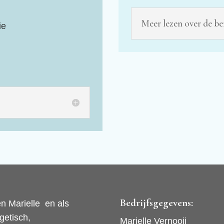
Meer lezen over de b
ie
Bedrijfsgegevens:
en Marielle en als
getisch,
Marielle Vernooij