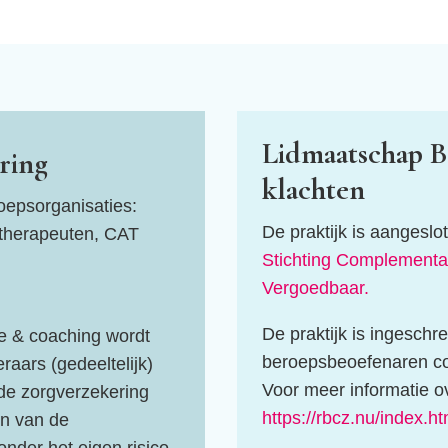
Lidmaatschap B
ring
klachten
roepsorganisaties:
De praktijk is aangeslo
stherapeuten, CAT
Stichting Complementai
Vergoedbaar.
De praktijk is ingesch
ie & coaching wordt
beroepsbeoefenaren c
aars (gedeeltelijk)
Voor meer informatie ov
de zorgverzekering
https://rbcz.nu/index.ht
en van de