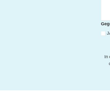
Geg
J
In