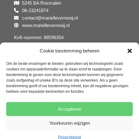
5245 BA Rosmalen
06-23241874
contact@mariellevernooij.nl
www.mariellevernooij.nl
KvK-nummer: 88596354
Cookie toestemming beheren
Om de beste ervaringen te bieden, gebruiken wij technologieën zoals
cookies om apparaatinformatie op te slaan en/of te raadplegen. Door
toestemming te geven voor deze technologieën kunnen wij gegevens
zoals surfgedrag of unieke ID's op deze site verwerken. Als u geen
toestemming geeft of uw toestemming intrekt, kan dit negatieve gevolgen
Algemene voorwaarden
Disclaimer
hebben voor bepaalde kenmerken en functies.
Privacybeleid
Cookies
Behandelovereenkomst
Accepteren
Toestemmingsformulier
Voorkeuren wijzigen
© 2026 Deze website draait op het websitesysteem
Bloom
Privacybeleid