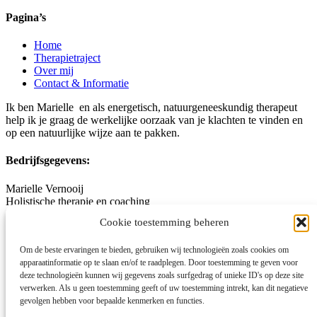
Pagina’s
Home
Therapietraject
Over mij
Contact & Informatie
Ik ben Marielle en als energetisch, natuurgeneeskundig therapeut
help ik je graag de werkelijke oorzaak van je klachten te vinden en
op een natuurlijke wijze aan te pakken.
Bedrijfsgegevens:
Marielle Vernooij
Holistische therapie en coaching
Coupletweg 82
Cookie toestemming beheren
5245 BA Rosmalen
06-23241874
Om de beste ervaringen te bieden, gebruiken wij technologieën zoals cookies om
contact@mariellevernooij.nl
apparaatinformatie op te slaan en/of te raadplegen. Door toestemming te geven voor
www.mariellevernooij.nl
deze technologieën kunnen wij gegevens zoals surfgedrag of unieke ID's op deze site
KvK-nummer: 88596354
verwerken. Als u geen toestemming geeft of uw toestemming intrekt, kan dit negatieve
gevolgen hebben voor bepaalde kenmerken en functies.
Algemene voorwaarden