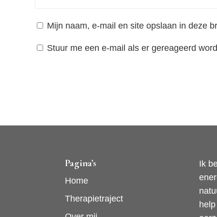
Mijn naam, e-mail en site opslaan in deze b
Stuur me een e-mail als er gereageerd wordt
Alternative:
Pagina’s
Ik b
ener
Home
natu
Therapietraject
help
Over mij