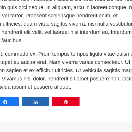
Proin quis orci neque. In aliquam, arcu in laoreet congue, n
vel tortor. Praesent scelerisque hendrerit enim, et
ltricies, quam vitae sagittis viverra, nisi nulla vestibul
 hendrerit elit velit, vel laoreet nisi interdum eu. Interdum
 faucibus.
t, commodo ex. Proin tempus tempus ligula vitae euism
utpat eu auctor erat. Nam viverra varius consectetur. Ut
on sapien et ex efficitur ultricies. Ut vehicula sagittis ma
 Vivamus nisl dolor, hendrerit sit amet posuere non, laci
avida ipsum et posuere aliquet.
Share
Share
Pin