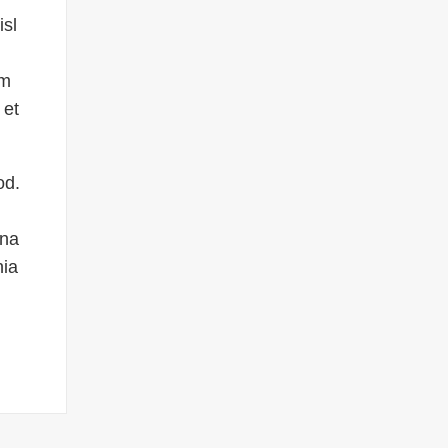
isl
um
 et
od.
gna
nia