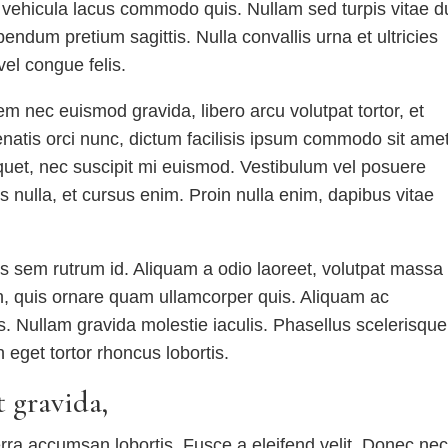
vehicula lacus commodo quis. Nullam sed turpis vitae d
bendum pretium sagittis. Nulla convallis urna et ultricies
el congue felis.
m nec euismod gravida, libero arcu volutpat tortor, et
atis orci nunc, dictum facilisis ipsum commodo sit amet
aliquet, nec suscipit mi euismod. Vestibulum vel posuere
s nulla, et cursus enim. Proin nulla enim, dapibus vitae
s sem rutrum id. Aliquam a odio laoreet, volutpat massa 
bh, quis ornare quam ullamcorper quis. Aliquam ac
s. Nullam gravida molestie iaculis. Phasellus scelerisque
eget tortor rhoncus lobortis.
t gravida,
erra accumsan lobortis. Fusce a eleifend velit. Donec ne