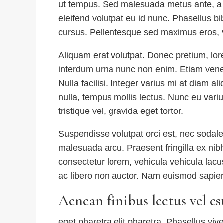
ut tempus. Sed malesuada metus ante, a 
eleifend volutpat eu id nunc. Phasellus bi
cursus. Pellentesque sed maximus eros, v
Aliquam erat volutpat. Donec pretium, lore
interdum urna nunc non enim. Etiam venen
Nulla facilisi. Integer varius mi at diam 
nulla, tempus mollis lectus. Nunc eu variu
tristique vel, gravida eget tortor.
Suspendisse volutpat orci est, nec sodale
malesuada arcu. Praesent fringilla ex ni
consectetur lorem, vehicula vehicula lacu
ac libero non auctor. Nam euismod sapien 
Aenean finibus lectus vel es
eget pharetra elit pharetra. Phasellus viv