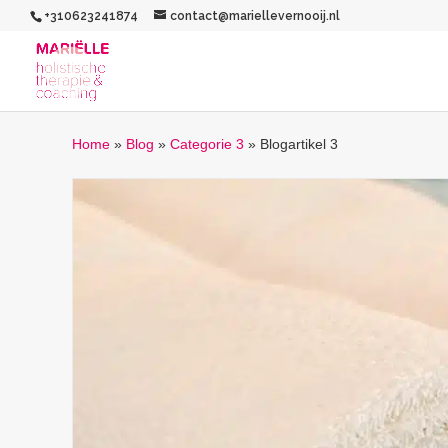
+310623241874
contact@mariellevernooij.nl
Home
»
Blog
»
Categorie 3
»
Blogartikel 3