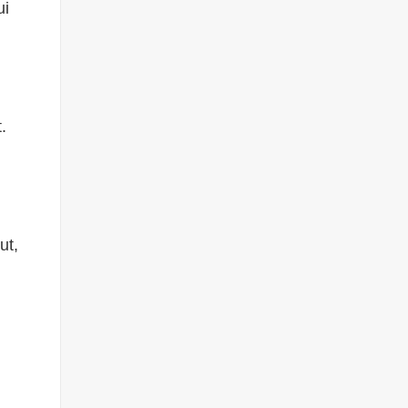
ui
.
ut,
c